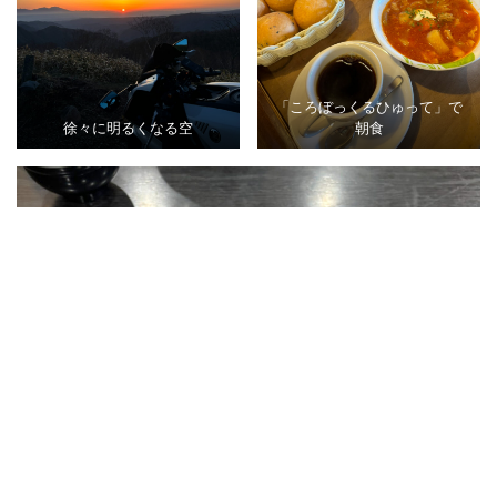
「ころぼっくるひゅって」で
徐々に明るくなる空
朝食